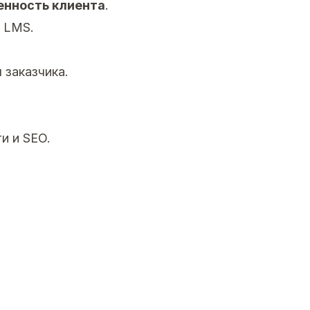
енность клиента
.
 LMS.
 заказчика.
и и SEO.