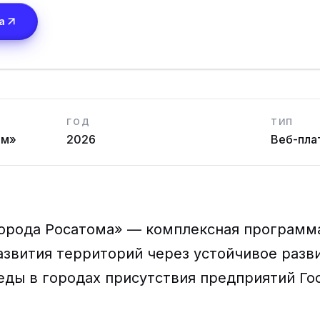
а
ГОД
ТИП
ом»
2026
Веб-пла
орода Росатома»
— комплексная программа
звития территорий через устойчивое разв
еды в городах присутствия предприятий Го