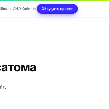
Школа ИИ
Кабинет
Обсудить проект
сатома
йт,
—