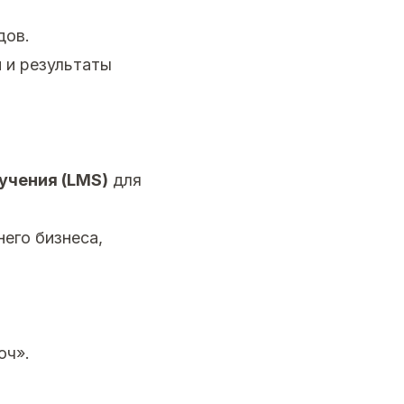
дов.
 и результаты
учения (LMS)
для
него бизнеса,
юч».