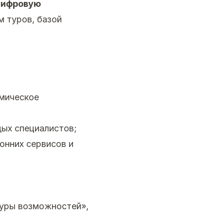
цифровую
м туров, базой
омическое
дых специалистов;
онних сервисов и
Туры возможностей»,