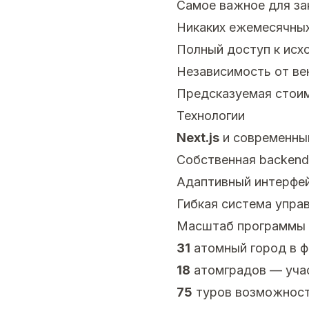
Самое важное для за
Никаких ежемесячных
Полный доступ к исх
Независимость от ве
Предсказуемая стоим
Технологии
Next.js
и современный
Собственная backend-
Адаптивный интерфейс
Гибкая система упра
Масштаб программы
31
атомный город в ф
18
атомградов — уча
75
туров возможност