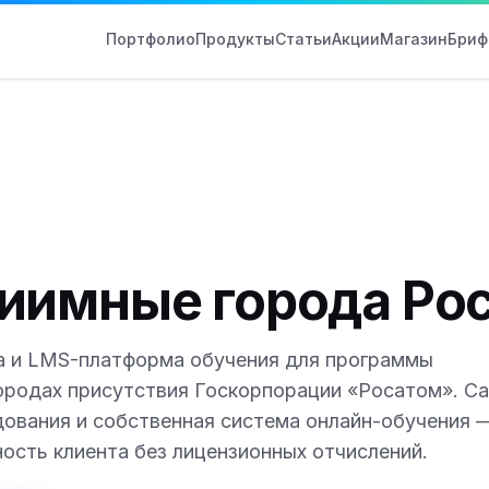
Портфолио
Продукты
Статьи
Акции
Магазин
Бриф
иимные города Ро
а и LMS-платформа обучения для программы
городах присутствия Госкорпорации «Росатом». Са
едования и собственная система онлайн-обучения 
ость клиента без лицензионных отчислений.