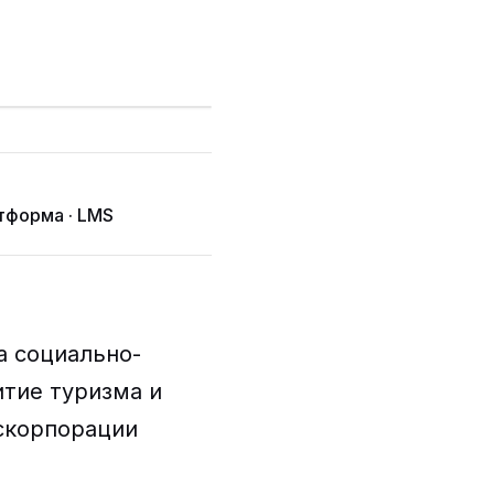
тформа · LMS
 социально-
итие туризма и
скорпорации