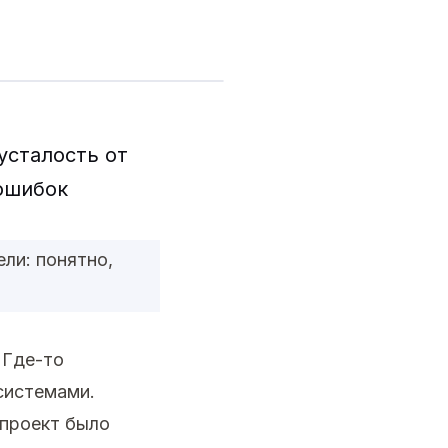
усталость от
 ошибок
ли: понятно,
 Где-то
системами.
проект было