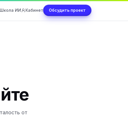
Школа ИИ
Кабинет
Обсудить проект
айте
талость от