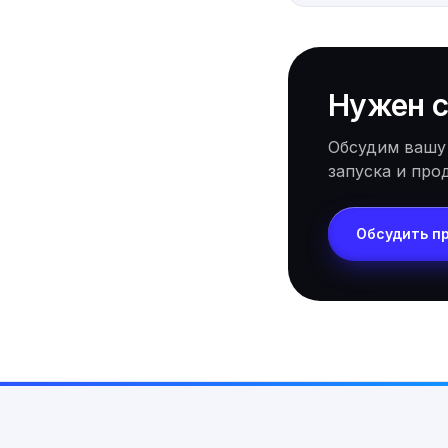
Нужен с
Обсудим вашу
запуска и про
Обсудить п