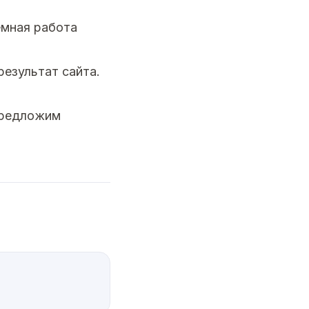
емная работа
результат сайта.
предложим