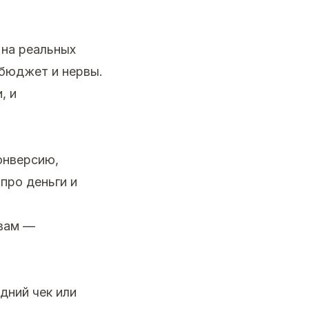
 на реальных
 бюджет и нервы.
, и
онверсию,
про деньги и
 вам —
дний чек или