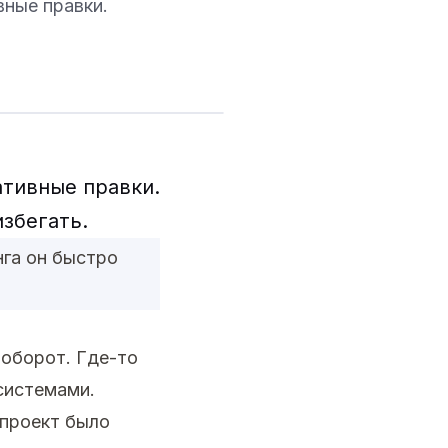
вные правки.
ативные правки.
избегать.
нга он быстро
аоборот. Где-то
системами.
проект было