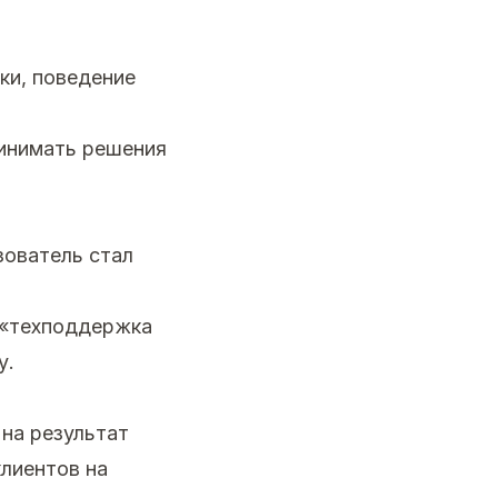
ки, поведение
ринимать решения
зователь стал
е «техподдержка
у.
 на результат
клиентов на