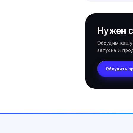
Нужен с
Обсудим вашу
запуска и про
Обсудить п