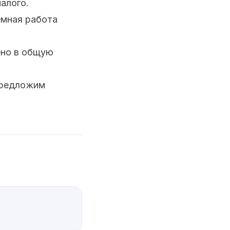
алого.
емная работа
ено в общую
предложим