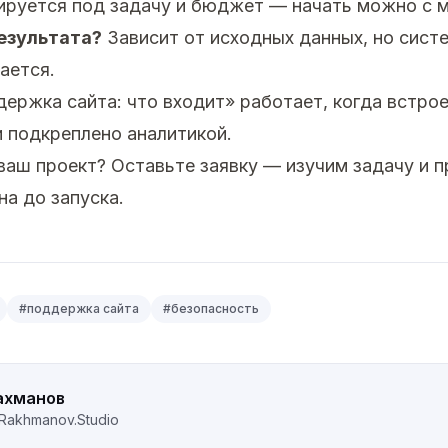
руется под задачу и бюджет — начать можно с м
езультата?
Зависит от исходных данных, но сист
ается.
ержка сайта: что входит» работает, когда встро
и подкреплено аналитикой.
 ваш проект?
Оставьте заявку
— изучим задачу и 
на до запуска.
#
поддержка сайта
#
безопасность
ахманов
Rakhmanov.Studio