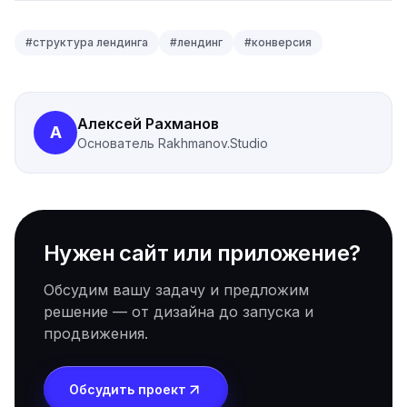
#
структура лендинга
#
лендинг
#
конверсия
Алексей Рахманов
А
Основатель
Rakhmanov.Studio
Нужен сайт или приложение?
Обсудим вашу задачу и предложим
решение — от дизайна до запуска и
продвижения.
Обсудить проект