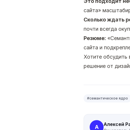
Это подходит н
сайта» масштабир
Сколько ждать р
почти всегда окуп
Резюме:
«Семанти
сайта и подкрепл
Хотите обсудить
решение от дизай
#
семантическое ядро
Алексей Р
А