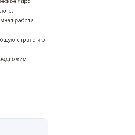
ческое ядро
лого.
емная работа
 общую стратегию
предложим