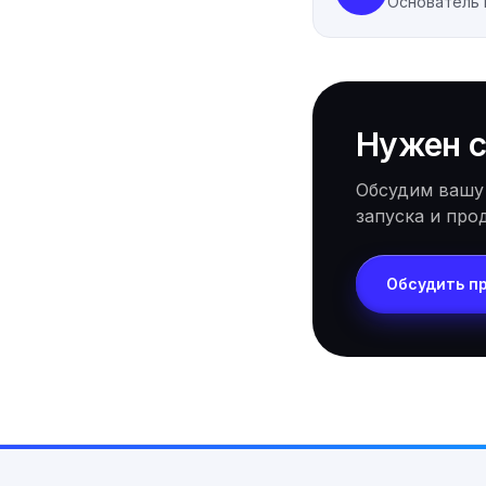
Основатель
Нужен с
Обсудим вашу
запуска и про
Обсудить п