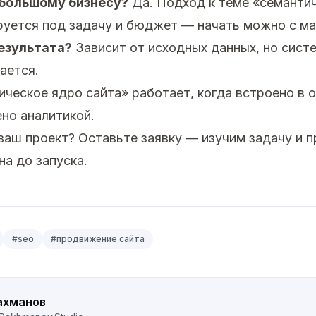
ебольшому бизнесу?
Да. Подход к теме «семанти
уется под задачу и бюджет — начать можно с ма
езультата?
Зависит от исходных данных, но сист
ается.
ческое ядро сайта» работает, когда встроено в
ено аналитикой.
 ваш проект?
Оставьте заявку
— изучим задачу и 
на до запуска.
#
seo
#
продвижение сайта
ахманов