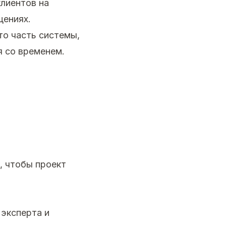
клиентов на
щениях.
то часть системы,
я со временем.
, чтобы проект
 эксперта и