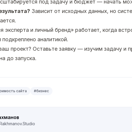
сштабируется под задачу и бюджет — начать мож
езультата?
Зависит от исходных данных, но сист
ается.
я эксперта и личный бренд» работает, когда вст
и подкреплено аналитикой.
 ваш проект?
Оставьте заявку
— изучим задачу и 
на до запуска.
оимость сайта
#
бизнес
ахманов
Rakhmanov.Studio