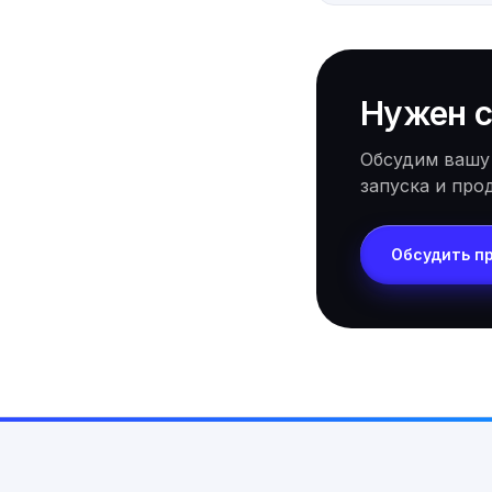
Нужен с
Обсудим вашу
запуска и про
Обсудить п