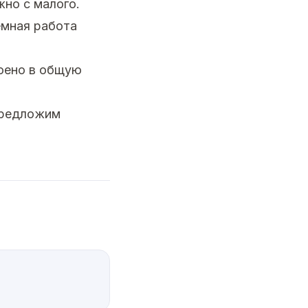
но с малого.
емная работа
роено в общую
предложим