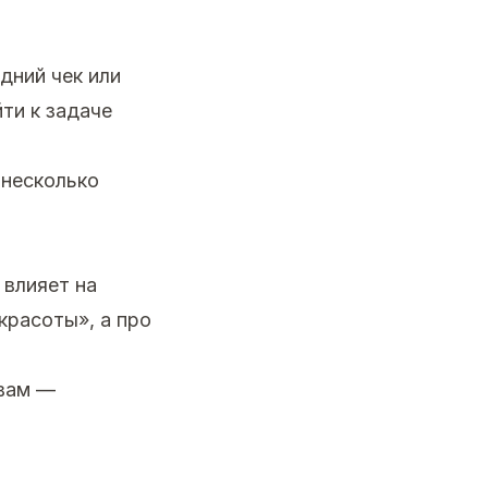
дний чек или
ти к задаче
 несколько
 влияет на
красоты», а про
 вам —