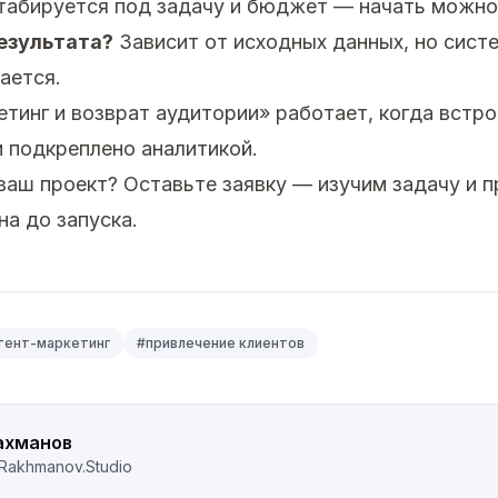
абируется под задачу и бюджет — начать можно 
езультата?
Зависит от исходных данных, но сист
ается.
тинг и возврат аудитории» работает, когда встр
и подкреплено аналитикой.
 ваш проект?
Оставьте заявку
— изучим задачу и 
на до запуска.
тент-маркетинг
#
привлечение клиентов
ахманов
Rakhmanov.Studio