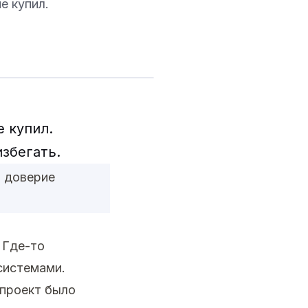
е купил.
е купил.
избегать.
т доверие
 Где-то
системами.
проект было