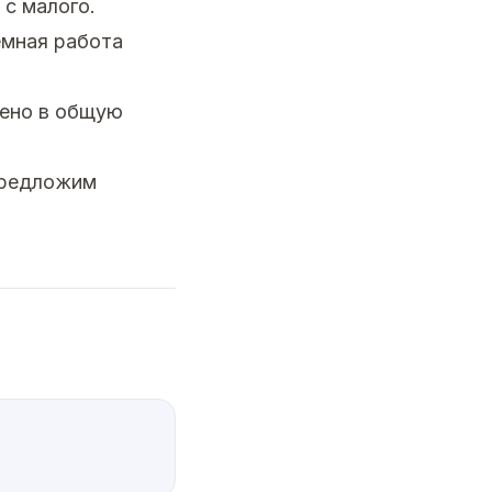
с малого.
емная работа
оено в общую
предложим