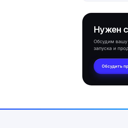
Нужен с
Обсудим вашу
запуска и про
Обсудить п