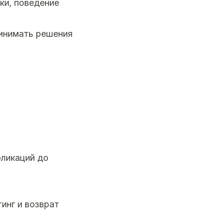
ки, поведение
ринимать решения
бликаций до
инг и возврат