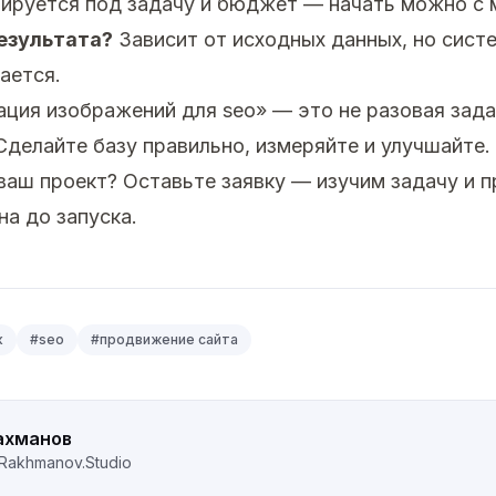
ируется под задачу и бюджет — начать можно с 
езультата?
Зависит от исходных данных, но сист
ается.
ция изображений для seo» — это не разовая задач
 Сделайте базу правильно, измеряйте и улучшайте.
 ваш проект?
Оставьте заявку
— изучим задачу и 
на до запуска.
к
#
seo
#
продвижение сайта
ахманов
Rakhmanov.Studio