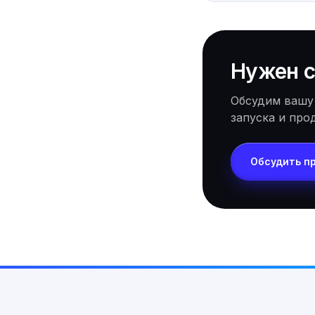
Нужен с
Обсудим вашу
запуска и про
Обсудить п