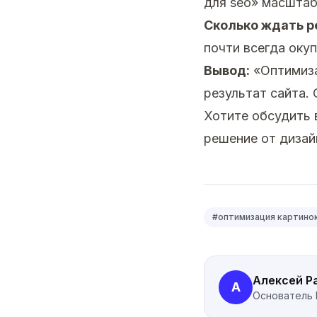
для seo» масштаб
Сколько ждать р
почти всегда окуп
Вывод:
«Оптимиза
результат сайта.
Хотите обсудить
решение от дизай
#
оптимизация картино
Алексей Р
А
Основатель