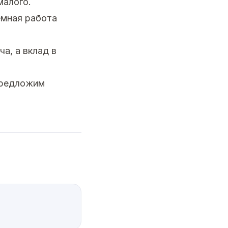
малого.
емная работа
а, а вклад в
предложим