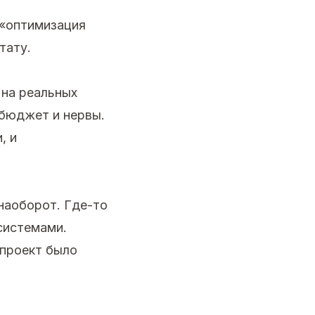
 «оптимизация
тату.
 на реальных
 бюджет и нервы.
, и
наоборот. Где-то
системами.
проект было