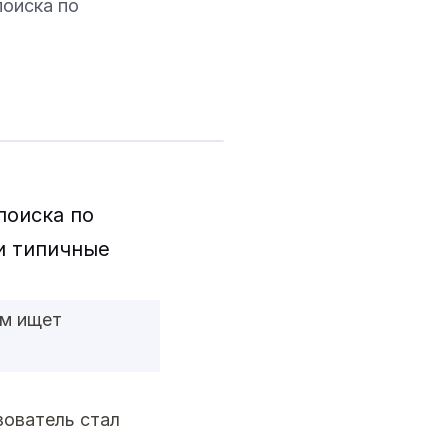
поиска по
поиска по
 и типичные
ам ищет
зователь стал