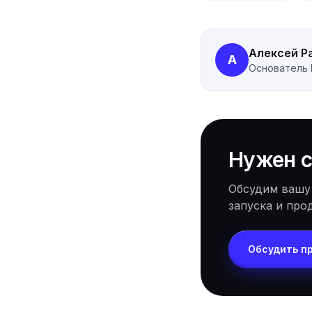
Алексей Р
А
Основатель
Нужен с
Обсудим вашу
запуска и про
Обсудить п