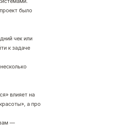
системами.
проект было
дний чек или
ти к задаче
 несколько
ся» влияет на
красоты», а про
 вам —