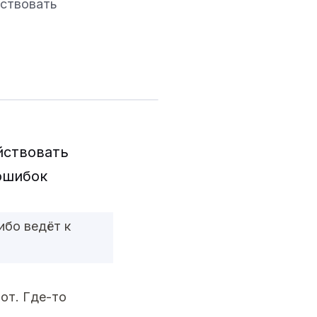
йствовать
йствовать
 ошибок
ибо ведёт к
от. Где-то