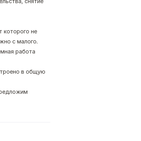
ельства, снятие
т которого не
жно с малого.
емная работа
строено в общую
предложим