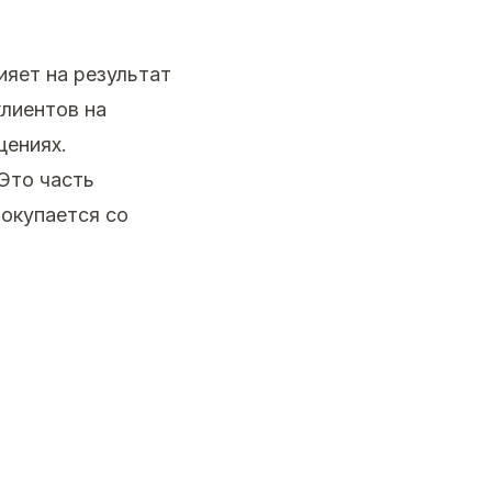
ияет на результат
клиентов на
щениях.
Это часть
 окупается со