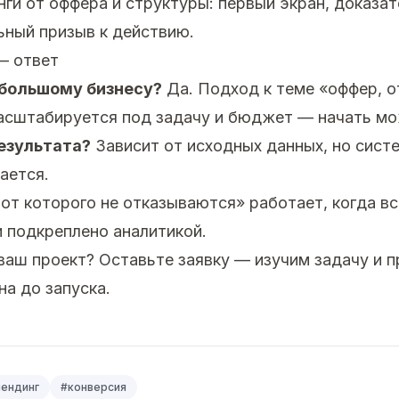
ги от оффера и структуры: первый экран, доказат
ьный призыв к действию.
— ответ
ебольшому бизнесу?
Да. Подход к теме «оффер, о
сштабируется под задачу и бюджет — начать мо
езультата?
Зависит от исходных данных, но сист
ается.
от которого не отказываются» работает, когда в
и подкреплено аналитикой.
 ваш проект?
Оставьте заявку
— изучим задачу и 
на до запуска.
лендинг
#
конверсия