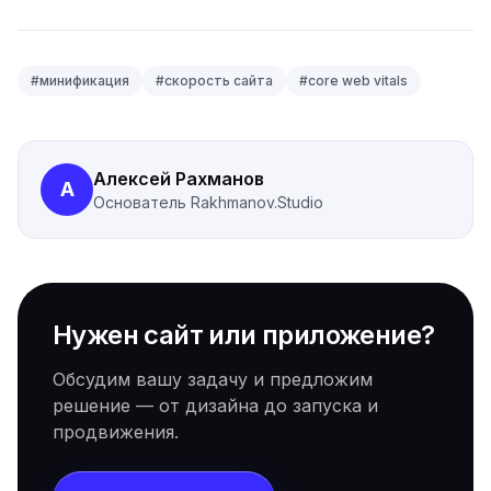
#
минификация
#
скорость сайта
#
core web vitals
Алексей Рахманов
А
Основатель
Rakhmanov.Studio
Нужен сайт или приложение?
Обсудим вашу задачу и предложим
решение — от дизайна до запуска и
продвижения.