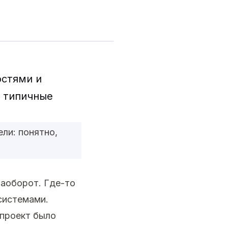
остями и
и типичные
ли: понятно,
наоборот. Где-то
системами.
проект было