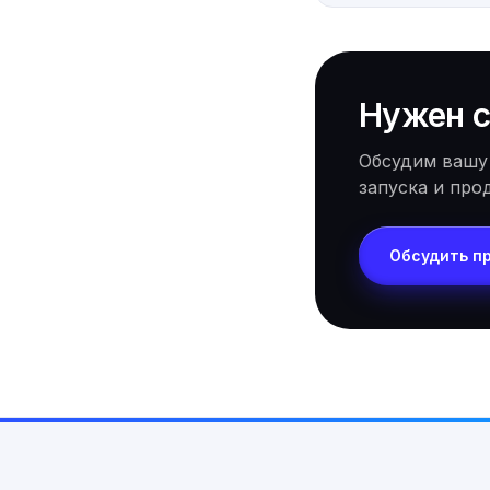
Нужен с
Обсудим вашу
запуска и про
Обсудить п