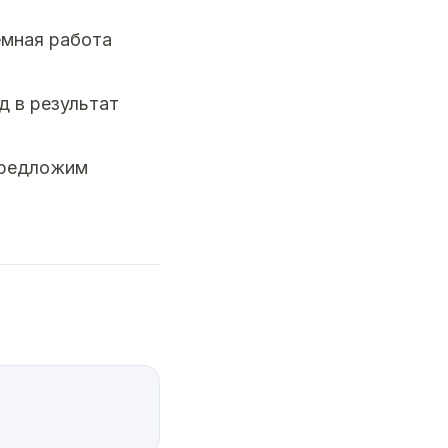
емная работа
д в результат
предложим