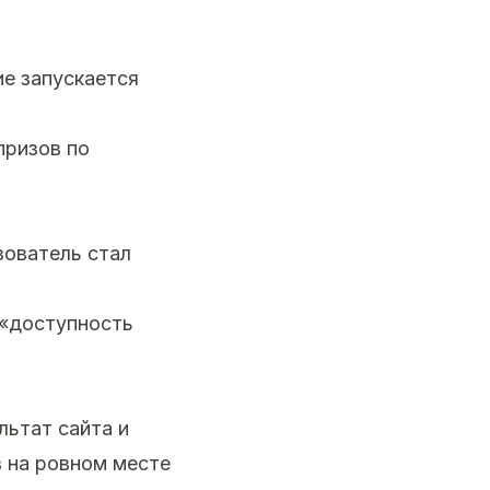
ие запускается
призов по
зователь стал
 «доступность
льтат сайта и
в на ровном месте