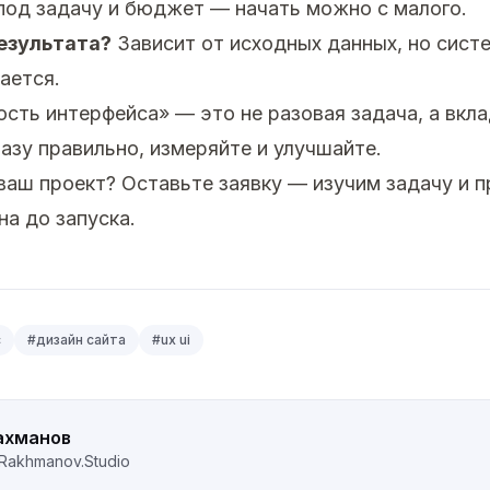
од задачу и бюджет — начать можно с малого.
езультата?
Зависит от исходных данных, но сист
ается.
сть интерфейса» — это не разовая задача, а вкла
базу правильно, измеряйте и улучшайте.
 ваш проект?
Оставьте заявку
— изучим задачу и 
на до запуска.
с
#
дизайн сайта
#
ux ui
ахманов
Rakhmanov.Studio