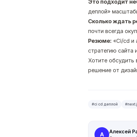
Это подходит н
деплой» масштаби
Сколько ждать р
почти всегда окуп
Резюме:
«Ci/cd и
стратегию сайта 
Хотите обсудить
решение от дизай
#
ci cd деплой
#
next.
Алексей Р
А