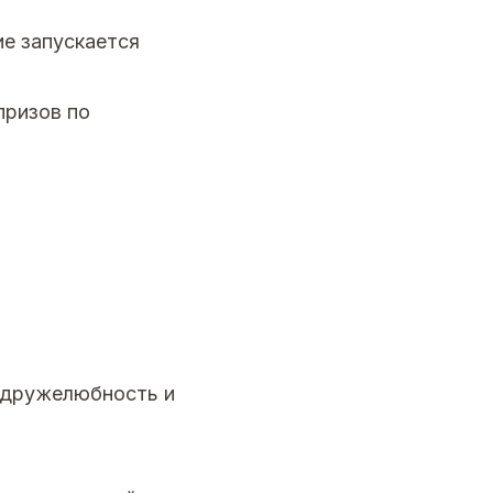
ие запускается
призов по
O-дружелюбность и