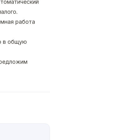
автоматический
алого.
емная работа
о в общую
предложим