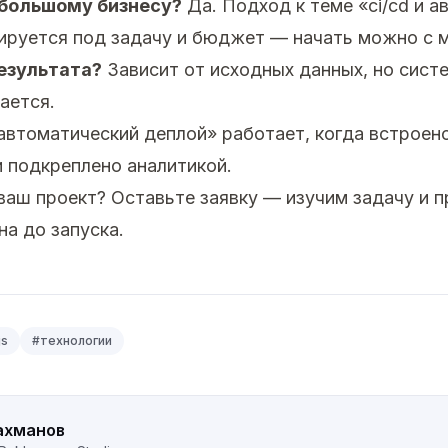
ебольшому бизнесу?
Да. Подход к теме «ci/cd и 
руется под задачу и бюджет — начать можно с м
езультата?
Зависит от исходных данных, но сист
ается.
 автоматический деплой» работает, когда встроен
и подкреплено аналитикой.
 ваш проект?
Оставьте заявку
— изучим задачу и 
на до запуска.
js
#
технологии
ахманов