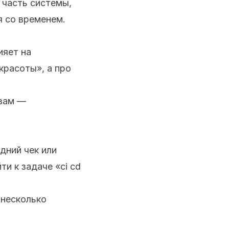
 часть системы,
я со временем.
ияет на
красоты», а про
 вам —
дний чек или
и к задаче «ci cd
 несколько