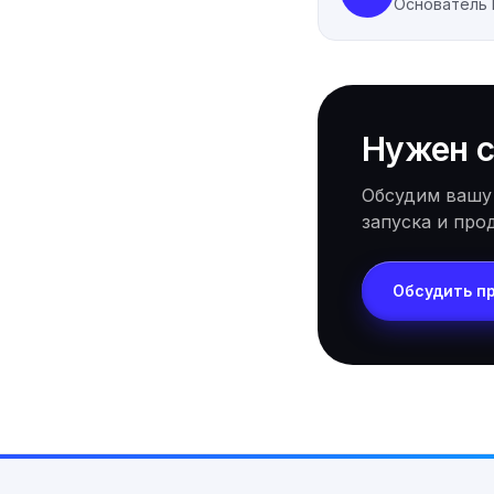
Основатель
Нужен с
Обсудим вашу
запуска и про
Обсудить п