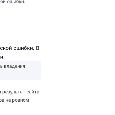
кой ошибки.
ской ошибки. В
и.
ть владения
а результат сайта
тов на ровном