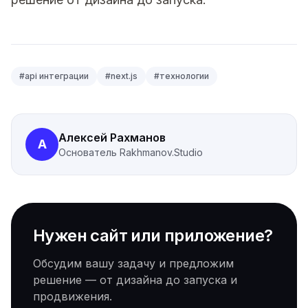
#
api интеграции
#
next.js
#
технологии
Алексей Рахманов
А
Основатель
Rakhmanov.Studio
Нужен сайт или приложение?
Обсудим вашу задачу и предложим
решение — от дизайна до запуска и
продвижения.